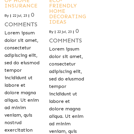
OF HOME
ECO-
INSURANCE
FRIENDLY
HOME
0
DECORATING
By
|
22
Jul, 23
|
IDEAS
COMMENTS
0
By
|
22
Jul, 23
|
Lorem ipsum
COMMENTS
dolor sit amet,
consectetur
Lorem ipsum
adipiscing elit,
dolor sit amet,
sed do eiusmod
consectetur
tempor
adipiscing elit,
incididunt ut
sed do eiusmod
labore et
tempor
dolore magna
incididunt ut
aliqua. Ut enim
labore et
ad minim
dolore magna
veniam, quis
aliqua. Ut enim
nostrud
ad minim
exercitation
veniam, quis