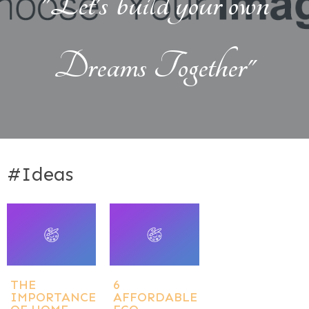
"Let's build your own
Dreams Together"
#Ideas
THE
6
IMPORTANCE
AFFORDABLE