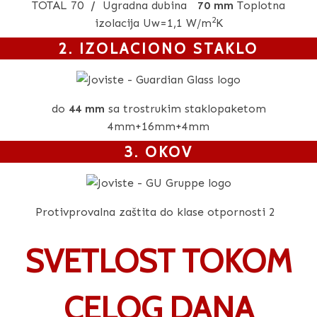
TOTAL 70
/
Ugradna dubina
70 mm
Toplotna
2
izolacija Uw=1,1 W/m
K
2. IZOLACIONO STAKLO
do
44 mm
sa trostrukim staklopaketom
4mm+16mm+4mm
3. OKOV
Protivprovalna zaštita do klase otpornosti 2
SVETLOST TOKOM
CELOG DANA