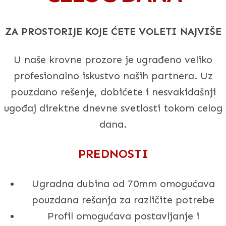
ZA PROSTORIJE KOJE ĆETE VOLETI NAJVIŠE
U naše krovne prozore je ugrađeno veliko
profesionalno iskustvo naših partnera. Uz
pouzdano rešenje, dobićete i nesvakidašnji
ugođaj direktne dnevne svetlosti tokom celog
dana.
PREDNOSTI
Ugradna dubina od 70mm omogućava
pouzdana rešanja za različite potrebe
Profil omogućava postavljanje i