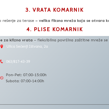
3. VRATA KOMARNIK
o rešenje za terase
– velika fiksna mreža koja se otvara 
4. PLISE KOMARNIK
e za klizna vrata
– fleksibilna površina zaštitne mreže se 
Ulica Sečenji Ištvana, 2a
063/817-43-39
Pon-Pet: 07:00-15:00h
Subota: 07:00-14:00h