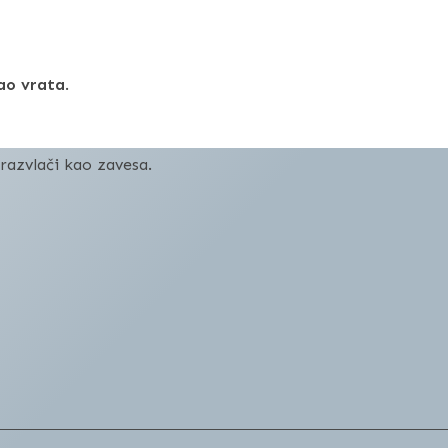
kao vrata
.
razvlači kao zavesa.