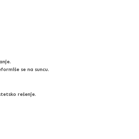
anje
.
eformiše se na suncu
.
stetsko rešenje.