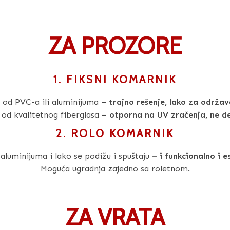
ZA PROZORE
1. FIKSNI KOMARNIK
od PVC-a ili aluminijuma –
trajno rešenje, lako za održav
od kvalitetnog fiberglasa –
otporna na UV zračenja,
ne d
2. ROLO KOMARNIK
aluminijuma i lako se podižu i spuštaju
– i funkcionalno i e
Moguća ugradnja zajedno sa roletnom.
ZA VRATA