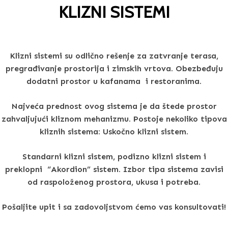
KLIZNI SISTEMI
Klizni sistemi su odlično rešenje za zatvranje terasa,
pregrađivanje prostorija i zimskih vrtova.
Obezbeđuju
dodatni prostor u kafanama i restoranima.
Najveća prednost ovog sistema je da štede prostor
zahvaljujući kliznom mehanizmu.
Postoje nekoliko tipova
kliznih sistema: Uskočno klizni sistem.
Standarni klizni sistem, podizno klizni sistem i
preklopni “Akordion” sistem.
Izbor tipa sistema zavisi
od raspoloženog prostora, ukusa i potreba.
Pošaljite upit i sa zadovoljstvom ćemo vas konsultovati!